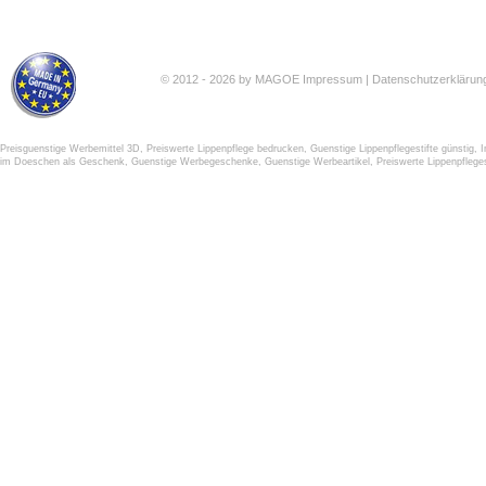
© 2012 - 2026 by MAGOE
Impressum
|
Datenschutzerklärun
Preisguenstige Werbemittel 3D
,
Preiswerte Lippenpflege bedrucken
,
Guenstige Lippenpflegestifte günstig
,
I
im Doeschen als Geschenk
,
Guenstige Werbegeschenke
,
Guenstige Werbeartikel
,
Preiswerte Lippenpfleges