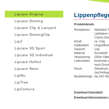
Lippenpflege
Lipcare Original
Lipcare Doming
Produktdetails
Lipcare Clip & Lanyard
Rezepturen
:
Standard: 
LipNature 
Lipcare DomingClip
Cherry (Ge
Lip2
Inhalt
:
ca. 4,8g
Haltbarkeit
:
Ungeöffnet
Lipcare 3D Sport
Gewicht
:
14g
Material
:
Kunststoff
Lipcare 3D Individual
Verpackung
:
200er Gitt
Lieferzeiten
:
Innerhalb
Lipcare Hotfoil
nach Druck
Lipcare Neon
Druck
:
Siebdruck,
(auf Anfrag
LipNic
Bestellmenge
:
Ab 250 St
LipTree
LipContura
Download Datenblatt
Download Informationen