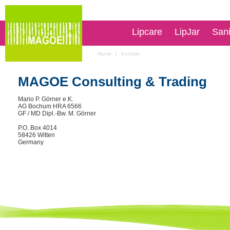
Lipcare
LipJar
San
Home
|
Kontakt
MAGOE Consulting & Trading
Mario P. Görner e.K.
AG Bochum HRA 6566
GF / MD Dipl.-Bw. M. Görner
P.O. Box 4014
58426 Witten
Germany