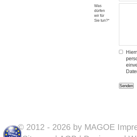
Was
dürfen
wir für
Sie tun?*
Hierm
pers
einv
Date
© 2012 - 2026 by MAGOE
Impr