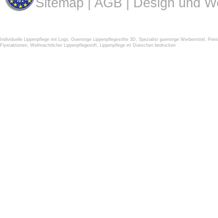
Sitemap
|
AGB
| Design und W
Individuelle Lippenpflege mit Logo
,
Guenstige Lippenpflegestifte 3D
,
Spezialist guenstige Werbemittel
,
Prei
Flyeraktionen
,
Weihnachtlicher Lippenpflegestift
,
Lippenpflege im Doeschen bedrucken