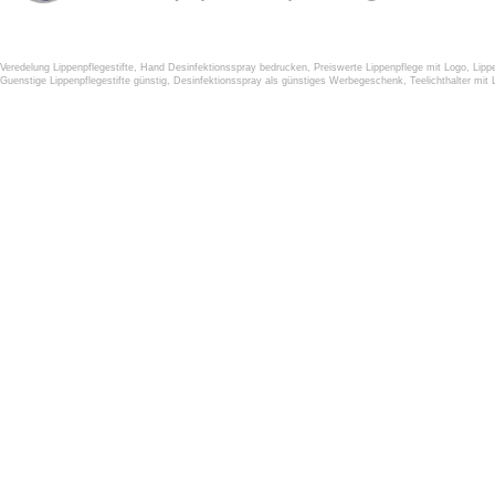
Veredelung Lippenpflegestifte
,
Hand Desinfektionsspray bedrucken
,
Preiswerte Lippenpflege mit Logo
,
Lipp
Guenstige Lippenpflegestifte günstig
,
Desinfektionsspray als günstiges Werbegeschenk
,
Teelichthalter mit