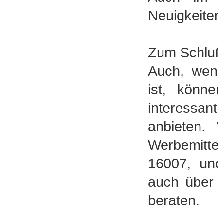
Neuigkeite
Zum Schluß
Auch, wen
ist, könn
interessa
anbieten. 
Werbemit
16007
, un
auch über 
beraten.